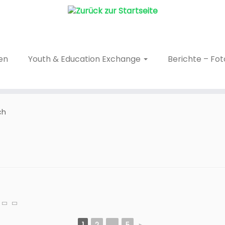
en
Youth & Education Exchange
Berichte – Fo
ch
1
2
...
5
►