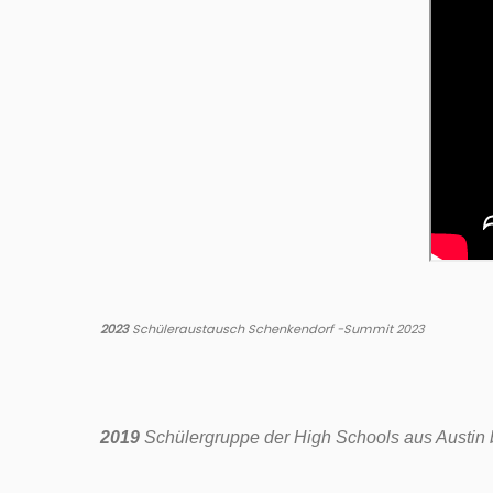
2023
Schüleraustausch Schenkendorf -Summit 2023
2019
Schülergruppe der High Schools aus Austin 